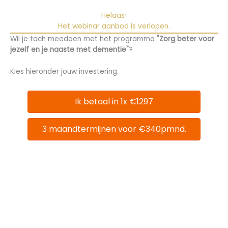
Ga
naar
Helaas!
de
Het webinar aanbod is verlopen.
inhoud
Wil je toch meedoen met het programma
"
Zorg beter voor
jezelf en je naaste met dementie"
?
Kies hieronder jouw investering.
Ik betaal in 1x €1297
3 maandtermijnen voor €340pmnd.